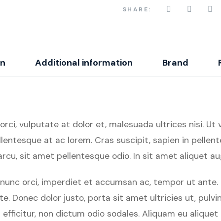
SHARE:
on
Additional information
Brand
i, vulputate at dolor et, malesuada ultrices nisi. Ut var
lentesque at ac lorem. Cras suscipit, sapien in pellent
cu, sit amet pellentesque odio. In sit amet aliquet au
ed nunc orci, imperdiet et accumsan ac, tempor ut ant
tate. Donec dolor justo, porta sit amet ultricies ut, p
s efficitur, non dictum odio sodales. Aliquam eu alique