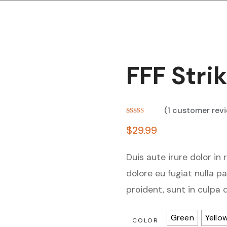
FFF Stri
(
1
customer rev
Rated
1
5.00
out of 5
$
29.99
based on
customer
rating
Duis aute irure dolor in 
dolore eu fugiat nulla p
proident, sunt in culpa 
Green
Yello
COLOR