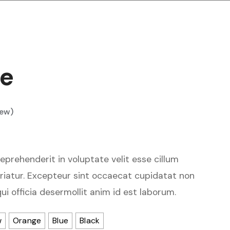
ke
iew)
reprehenderit in voluptate velit esse cillum
ariatur. Excepteur sint occaecat cupidatat non
qui officia desermollit anim id est laborum.
w
Orange
Blue
Black