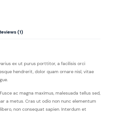
Reviews (1)
ius ex ut purus porttitor, a facilisis orci
esque hendrerit, dolor quam ornare nisl, vitae
gue.
e. Fusce ac magna maximus, malesuada tellus sed,
ulvinar a metus. Cras ut odio non nunc elementum
t libero, non consequat sapien. Interdum et