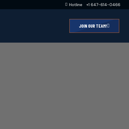
Hotline
+1 647-614-0466
JOIN OUR TEAM!