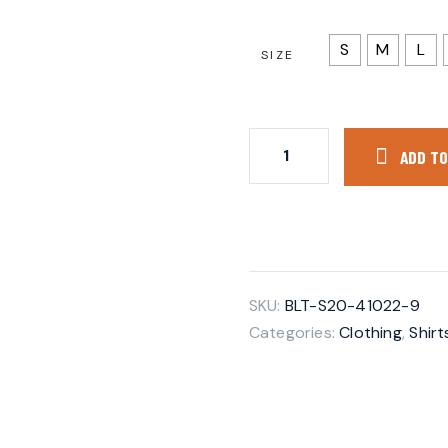
S
M
L
SIZE
ADD TO
SKU:
BLT-S20-41022-9
Categories:
Clothing
,
Shir