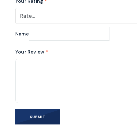
Your Rating
*
Name
Your Review
*