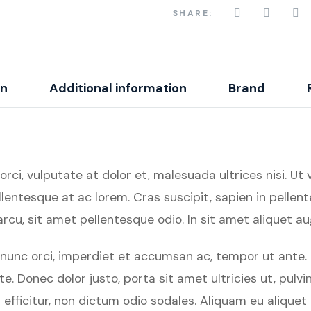
SHARE:
on
Additional information
Brand
i, vulputate at dolor et, malesuada ultrices nisi. Ut var
lentesque at ac lorem. Cras suscipit, sapien in pellent
cu, sit amet pellentesque odio. In sit amet aliquet au
ed nunc orci, imperdiet et accumsan ac, tempor ut ant
tate. Donec dolor justo, porta sit amet ultricies ut, p
s efficitur, non dictum odio sodales. Aliquam eu alique