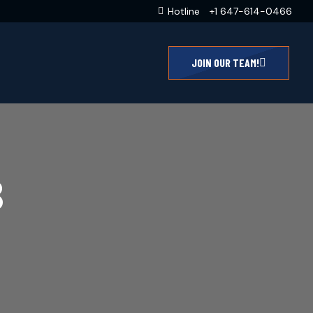
Hotline
+1 647-614-0466
JOIN OUR TEAM!
B