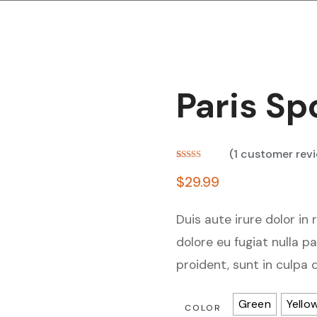
Paris Sp
(
1
customer rev
Rated
1
5.00
out of 5
$
29.99
based on
customer
rating
Duis aute irure dolor in 
dolore eu fugiat nulla p
proident, sunt in culpa 
Green
Yello
COLOR