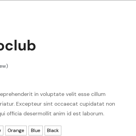
oclub
iew)
reprehenderit in voluptate velit esse cillum
ariatur. Excepteur sint occaecat cupidatat non
qui officia desermollit anim id est laborum.
w
Orange
Blue
Black