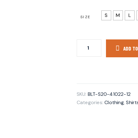
S
M
L
SIZE
ADD TO
SKU:
BLT-S20-41022-12
Categories:
Clothing
,
Shir