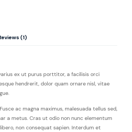
Reviews (1)
ius ex ut purus porttitor, a facilisis orci
esque hendrerit, dolor quam ornare nisl, vitae
gue.
e. Fusce ac magna maximus, malesuada tellus sed,
ulvinar a metus. Cras ut odio non nunc elementum
t libero, non consequat sapien. Interdum et