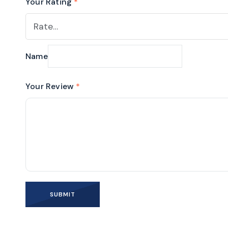
Your Rating
*
Name
Your Review
*