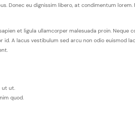
. Donec eu dignissim libero, at condimentum lorem. Maur
apien et ligula ullamcorper malesuada proin. Neque con
or id. A lacus vestibulum sed arcu non odio euismod lacin
ent.
 ut ut.
enim quod.