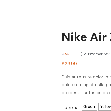
Nike Air
(
1
customer rev
Rated
1
5.00
out of 5
$
29.99
based on
customer
rating
Duis aute irure dolor in 
dolore eu fugiat nulla p
proident, sunt in culpa 
Green
Yello
COLOR