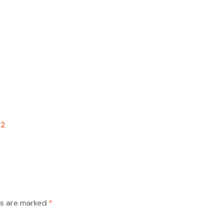
22
ds are marked
*