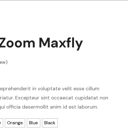
 Zoom Maxfly
iew)
reprehenderit in voluptate velit esse cillum
ariatur. Excepteur sint occaecat cupidatat non
qui officia desermollit anim id est laborum.
w
Orange
Blue
Black