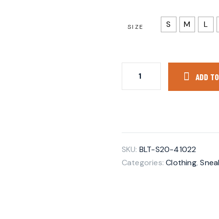
S
M
L
SIZE
ADD TO
SKU:
BLT-S20-41022
Categories:
Clothing
,
Snea