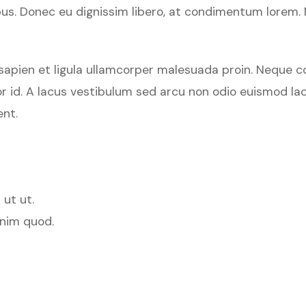
. Donec eu dignissim libero, at condimentum lorem. Maur
apien et ligula ullamcorper malesuada proin. Neque con
or id. A lacus vestibulum sed arcu non odio euismod lacin
ent.
 ut ut.
enim quod.