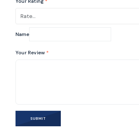
Your Rating
*
Name
Your Review
*