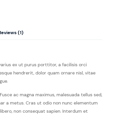
Reviews (1)
ius ex ut purus porttitor, a facilisis orci
esque hendrerit, dolor quam ornare nisl, vitae
gue.
e. Fusce ac magna maximus, malesuada tellus sed,
ulvinar a metus. Cras ut odio non nunc elementum
t libero, non consequat sapien. Interdum et