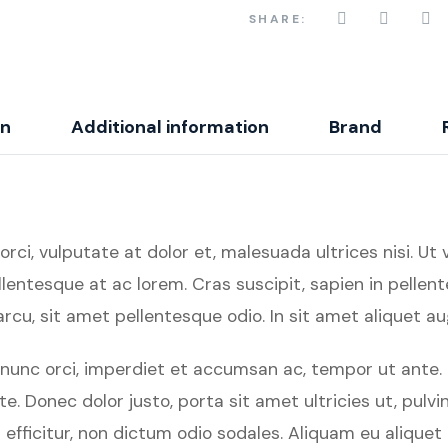
SHARE:
on
Additional information
Brand
i, vulputate at dolor et, malesuada ultrices nisi. Ut var
lentesque at ac lorem. Cras suscipit, sapien in pellent
cu, sit amet pellentesque odio. In sit amet aliquet au
ed nunc orci, imperdiet et accumsan ac, tempor ut ant
tate. Donec dolor justo, porta sit amet ultricies ut, p
s efficitur, non dictum odio sodales. Aliquam eu alique